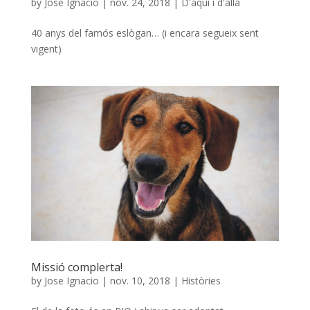
by
Jose Ignacio
|
nov. 24, 2018
|
D'aquí i d'allà
40 anys del famós eslògan… (i encara segueix sent
vigent)
Missió complerta!
by
Jose Ignacio
|
nov. 10, 2018
|
Històries