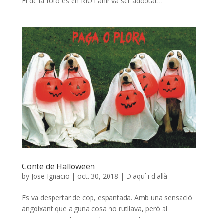
El de la foto és en RIO i ahir va ser adoptat…
Conte de Halloween
by
Jose Ignacio
|
oct. 30, 2018
|
D'aquí i d'allà
Es va despertar de cop, espantada. Amb una sensació
angoixant que alguna cosa no rutllava, però al