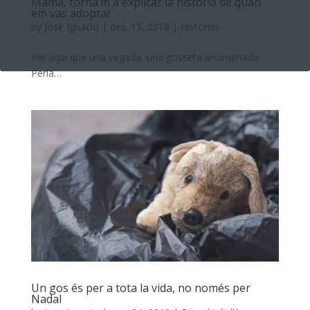
Mama, torna’m a explicar la història de quan
em vas adoptar
by
Jose Ignacio
|
des. 13, 2018
|
Històries
Vet aquí que una vegada, una gosseta anomenada
Perla…
Un gos és per a tota la vida, no només per
Nadal