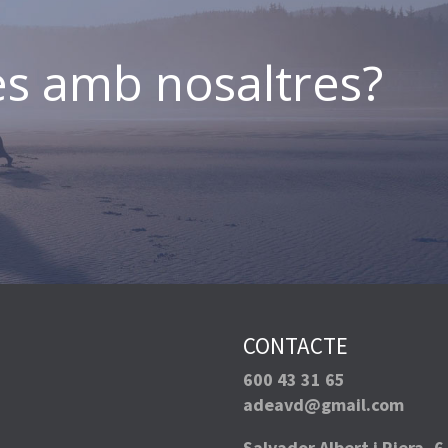
es amb nosaltres?
CONTACTE
600 43 31 65
adeavd@gmail.com
Salvador Albert i Riera, 6