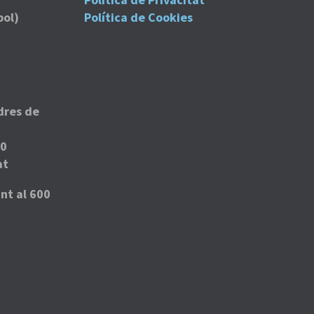
bol)
Política de Cookies
dres de
00
at
nt al 600