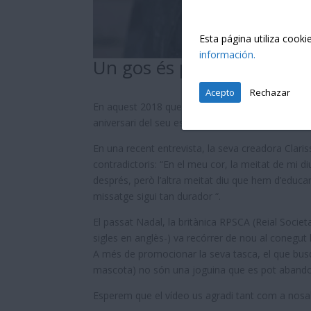
Esta página utiliza cook
información.
Un gos és per a tota la v
Acepto
Rechazar
En aquest 2018 que està gairebé a punt d’acabar,
aniversari del seu eslògan més conegut: “Un gos
En una recent entrevista, la seva creadora Clari
contradictoris: “En el meu cor, la meitat de mi 
després, però l’altra meitat diu que hem d’educa
missatge sigui tan durador “.
El passat Nadal, la britànica RPSCA (Reial Societ
sigles en anglès-) va recórrer de nou al coneg
A més de promocionar la seva tasca, el que busq
mascota) no són una joguina que es pot abandon
Esperem que el vídeo us agradi tant com a nosal