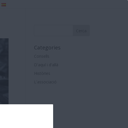
Categories
Consells
D'aquí i d'allà
Històries
L'associació