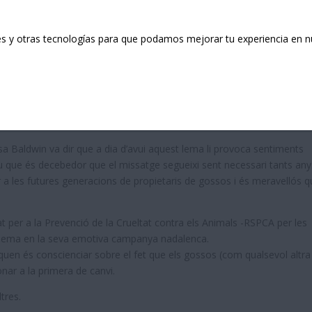
ies y otras tecnologías para que podamos mejorar tu experiencia en nu
ida, no només per Nadal
 l’organització benèfica de benestar animal Dogs Trust ha celebrat e
 és per a tota la vida, no només per Nadal”.
ssa Baldwin va dir que a dia d’avui aquest lema li provoca sentiments
diu que és decebedor que el missatge segueixi sent necessari tants any
r a les futures generacions de propietaris de gossos i és meravellós q
at per a la Prevenció de la Crueltat contra els Animals -RSPCA per les
ut lema en la seva emotiva campanya nadalenca.
uen és conscienciar sobre el fet que els gossos (com qualsevol altra
ar a la primera de canvi.
tres.