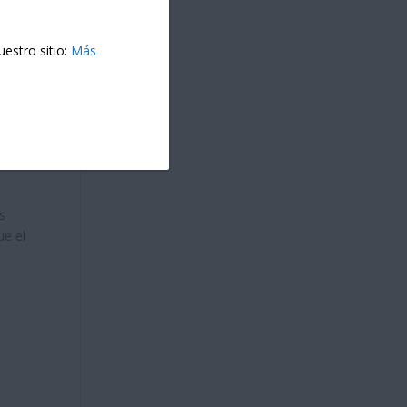
estro sitio:
Más
l 40
s
ue el