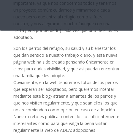
importante, ya que nos conocemos todos y tenemos
un proyecto común; cuidamos y mimamos a cada
nuevo perro que entra al refugio como si fuera
nuestro, y nos alegramos mucho (aunque con una
cierta pena por perderlo) cada vez que uno de ellos es
adoptado.
Son los perros del refugio, su salud y su bienestar los
que dan sentido a nuestro trabajo diario, y esta nueva
página web ha sido creada pensando únicamente en
ellos: para darles visibilidad, y que así puedan encontrar
una familia que les adopte.
Obviamente, en la web tendremos fotos de los perros
que esperan ser adoptados, pero queremos intentar -
mediante este blog- atraer a amantes de los perros y
que nos visiten regularmente, y que sean ellos los que
nos recomienden como opción en caso de adopción.
Nuestro reto es publicar contenidos lo suficientemente
interesantes como para que valga la pena visitar
regularmente la web de ADEA; adopciones